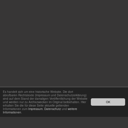
Es handelt sich um eine historische Website. Die dort
abrufbaren Rechtstexte (Impressum und Datenschutzerklärung)
sind auf dem Stand der damaligen Veröffentlichung der Website
und werden nur zu Archivzwecken im Original beibehalten. Hier
OK
erhalten Sie die für diese Seite aktuelle geltenden
Informationen zum
Impressum
,
Datenschutz
und
weitere
Informationen
.