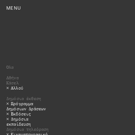
MENU
Όλα
Αθήνα
Κάσελ
Αλλού
Δημόσια έκθεση
Πρόγραμμα
Δημόσιων Δράσεων
Εκδόσεις
Δημόσια
εκπαίδευση
Δημόσια τηλεόραση
Κινηματογραφικό