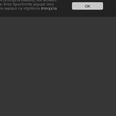
αι στην πρωτότυπη μορφή τους
OK
σον αφορά τα ισχύοντα
στοιχεία