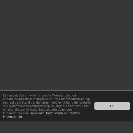
Es handelt sich um eine historische Website. Die dort
abrufbaren Rechtstexte (Impressum und Datenschutzerklärung)
sind auf dem Stand der damaligen Veröffentlichung der Website
und werden nur zu Archivzwecken im Original beibehalten. Hier
OK
erhalten Sie die für diese Seite aktuelle geltenden
Informationen zum
Impressum
,
Datenschutz
und
weitere
Informationen
.