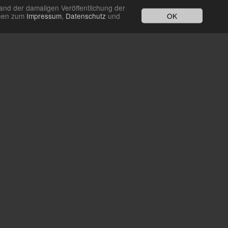
and der damaligen Veröffentlichung der
OK
ionen zum
Impressum
,
Datenschutz
und