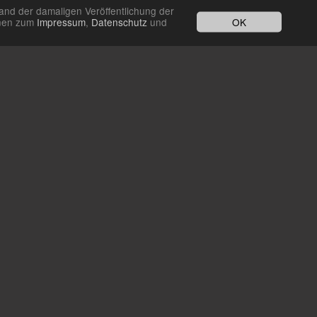
and der damaligen Veröffentlichung der
OK
ionen zum
Impressum
,
Datenschutz
und