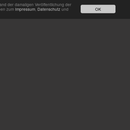
and der damaligen Veröffentlichung der
OK
ionen zum
Impressum
,
Datenschutz
und