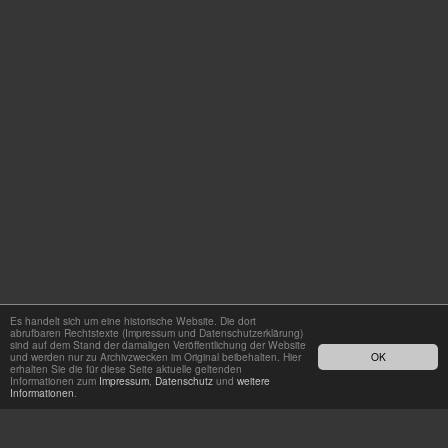
Es handelt sich um eine historische Website. Die dort
abrufbaren Rechtstexte (Impressum und Datenschutzerklärung)
sind auf dem Stand der damaligen Veröffentlichung der Website
und werden nur zu Archivzwecken im Original beibehalten. Hier
OK
erhalten Sie die für diese Seite aktuelle geltenden
Informationen zum
Impressum
,
Datenschutz
und
weitere
Informationen
.