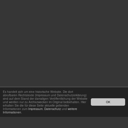
Es handelt sich um eine historische Website. Die dort
abrufbaren Rechtstexte (Impressum und Datenschutzerklärung)
sind auf dem Stand der damaligen Veröffentlichung der Website
und werden nur zu Archivzwecken im Original beibehalten. Hier
OK
erhalten Sie die für diese Seite aktuelle geltenden
Informationen zum
Impressum
,
Datenschutz
und
weitere
Informationen
.