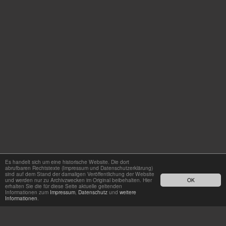
Es handelt sich um eine historische Website. Die dort
abrufbaren Rechtstexte (Impressum und Datenschutzerklärung)
sind auf dem Stand der damaligen Veröffentlichung der Website
und werden nur zu Archivzwecken im Original beibehalten. Hier
OK
erhalten Sie die für diese Seite aktuelle geltenden
Informationen zum
Impressum
,
Datenschutz
und
weitere
Informationen
.