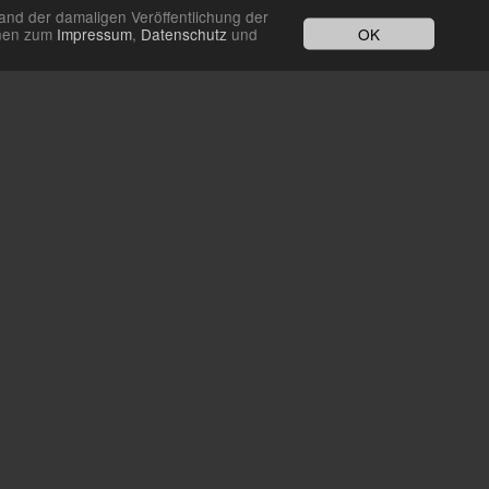
and der damaligen Veröffentlichung der
OK
ionen zum
Impressum
,
Datenschutz
und