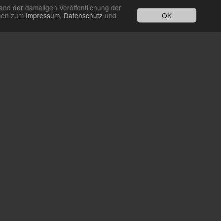
and der damaligen Veröffentlichung der
OK
ionen zum
Impressum
,
Datenschutz
und