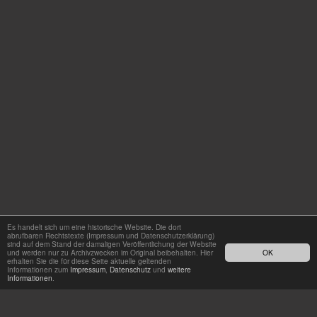
Es handelt sich um eine historische Website. Die dort
abrufbaren Rechtstexte (Impressum und Datenschutzerklärung)
sind auf dem Stand der damaligen Veröffentlichung der Website
und werden nur zu Archivzwecken im Original beibehalten. Hier
OK
erhalten Sie die für diese Seite aktuelle geltenden
Informationen zum
Impressum
,
Datenschutz
und
weitere
Informationen
.