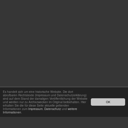
Es handelt sich um eine historische Website. Die dort
abrufbaren Rechtstexte (Impressum und Datenschutzerklärung)
sind auf dem Stand der damaligen Veröffentlichung der Website
und werden nur zu Archivzwecken im Original beibehalten. Hier
OK
erhalten Sie die für diese Seite aktuelle geltenden
Informationen zum
Impressum
,
Datenschutz
und
weitere
Informationen
.