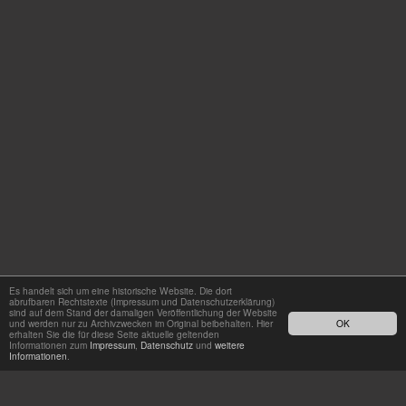
Es handelt sich um eine historische Website. Die dort
abrufbaren Rechtstexte (Impressum und Datenschutzerklärung)
sind auf dem Stand der damaligen Veröffentlichung der Website
und werden nur zu Archivzwecken im Original beibehalten. Hier
OK
erhalten Sie die für diese Seite aktuelle geltenden
Informationen zum
Impressum
,
Datenschutz
und
weitere
Informationen
.