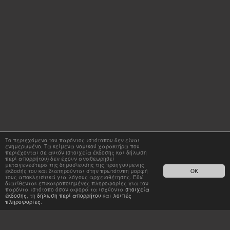
Το περιεχόμενο του παρόντος ιστότοπου δεν είναι
ενημερωμένο. Τα κείμενα νομικού χαρακτήρα που
περιέχονται σε αυτόν (στοιχεία έκδοσης και δήλωση
περί απορρήτου) δεν έχουν αναθεωρηθεί
μεταγενέστερα της δημοσίευσης της προηγούμενης
έκδοσής του και διατηρούνται στην πρωτότυπη μορφή
OK
τους αποκλειστικά για λόγους αρχειοθέτησης. Εδώ
διατίθενται επικαιροποιημένες πληροφορίες για τον
παρόντα ιστότοπο όσον αφορά τα ισχύοντα
στοιχεία
έκδοσης
, τη
δήλωση περί απορρήτου
και
λοιπές
πληροφορίες
.