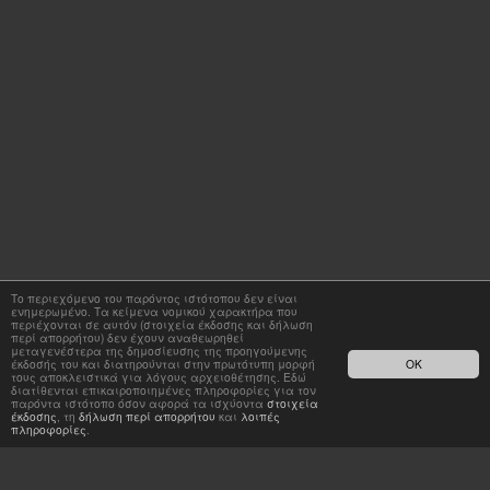
Το περιεχόμενο του παρόντος ιστότοπου δεν είναι
ενημερωμένο. Τα κείμενα νομικού χαρακτήρα που
περιέχονται σε αυτόν (στοιχεία έκδοσης και δήλωση
περί απορρήτου) δεν έχουν αναθεωρηθεί
μεταγενέστερα της δημοσίευσης της προηγούμενης
έκδοσής του και διατηρούνται στην πρωτότυπη μορφή
OK
τους αποκλειστικά για λόγους αρχειοθέτησης. Εδώ
διατίθενται επικαιροποιημένες πληροφορίες για τον
παρόντα ιστότοπο όσον αφορά τα ισχύοντα
στοιχεία
έκδοσης
, τη
δήλωση περί απορρήτου
και
λοιπές
πληροφορίες
.