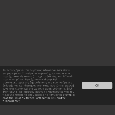
Το περιεχόμενο του παρόντος ιστότοπου δεν είναι
ενημερωμένο. Τα κείμενα νομικού χαρακτήρα που
περιέχονται σε αυτόν (στοιχεία έκδοσης και δήλωση
περί απορρήτου) δεν έχουν αναθεωρηθεί
μεταγενέστερα της δημοσίευσης της προηγούμενης
έκδοσής του και διατηρούνται στην πρωτότυπη μορφή
OK
τους αποκλειστικά για λόγους αρχειοθέτησης. Εδώ
διατίθενται επικαιροποιημένες πληροφορίες για τον
παρόντα ιστότοπο όσον αφορά τα ισχύοντα
στοιχεία
έκδοσης
, τη
δήλωση περί απορρήτου
και
λοιπές
πληροφορίες
.