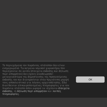
Το περιεχόμενο του παρόντος ιστότοπου δεν είναι
ενημερωμένο. Τα κείμενα νομικού χαρακτήρα που
περιέχονται σε αυτόν (στοιχεία έκδοσης και δήλωση
περί απορρήτου) δεν έχουν αναθεωρηθεί
μεταγενέστερα της δημοσίευσης της προηγούμενης
έκδοσής του και διατηρούνται στην πρωτότυπη μορφή
OK
τους αποκλειστικά για λόγους αρχειοθέτησης. Εδώ
διατίθενται επικαιροποιημένες πληροφορίες για τον
παρόντα ιστότοπο όσον αφορά τα ισχύοντα
στοιχεία
έκδοσης
, τη
δήλωση περί απορρήτου
και
λοιπές
πληροφορίες
.