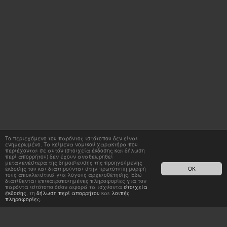
Το περιεχόμενο του παρόντος ιστότοπου δεν είναι
ενημερωμένο. Τα κείμενα νομικού χαρακτήρα που
περιέχονται σε αυτόν (στοιχεία έκδοσης και δήλωση
περί απορρήτου) δεν έχουν αναθεωρηθεί
μεταγενέστερα της δημοσίευσης της προηγούμενης
έκδοσής του και διατηρούνται στην πρωτότυπη μορφή
OK
τους αποκλειστικά για λόγους αρχειοθέτησης. Εδώ
διατίθενται επικαιροποιημένες πληροφορίες για τον
παρόντα ιστότοπο όσον αφορά τα ισχύοντα
στοιχεία
έκδοσης
, τη
δήλωση περί απορρήτου
και
λοιπές
πληροφορίες
.