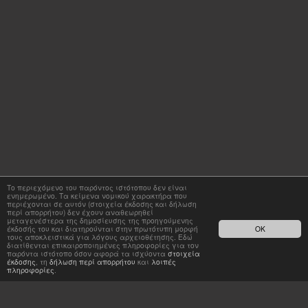
Το περιεχόμενο του παρόντος ιστότοπου δεν είναι
ενημερωμένο. Τα κείμενα νομικού χαρακτήρα που
περιέχονται σε αυτόν (στοιχεία έκδοσης και δήλωση
περί απορρήτου) δεν έχουν αναθεωρηθεί
μεταγενέστερα της δημοσίευσης της προηγούμενης
έκδοσής του και διατηρούνται στην πρωτότυπη μορφή
OK
τους αποκλειστικά για λόγους αρχειοθέτησης. Εδώ
διατίθενται επικαιροποιημένες πληροφορίες για τον
παρόντα ιστότοπο όσον αφορά τα ισχύοντα
στοιχεία
έκδοσης
, τη
δήλωση περί απορρήτου
και
λοιπές
πληροφορίες
.