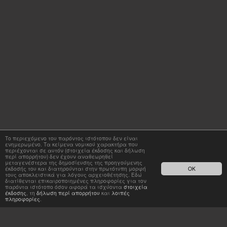
Το περιεχόμενο του παρόντος ιστότοπου δεν είναι
ενημερωμένο. Τα κείμενα νομικού χαρακτήρα που
περιέχονται σε αυτόν (στοιχεία έκδοσης και δήλωση
περί απορρήτου) δεν έχουν αναθεωρηθεί
μεταγενέστερα της δημοσίευσης της προηγούμενης
έκδοσής του και διατηρούνται στην πρωτότυπη μορφή
OK
τους αποκλειστικά για λόγους αρχειοθέτησης. Εδώ
διατίθενται επικαιροποιημένες πληροφορίες για τον
παρόντα ιστότοπο όσον αφορά τα ισχύοντα
στοιχεία
έκδοσης
, τη
δήλωση περί απορρήτου
και
λοιπές
πληροφορίες
.