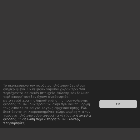
Το περιεχόμενο του παρόντος ιστότοπου δεν είναι
ενημερωμένο. Τα κείμενα νομικού χαρακτήρα που
περιέχονται σε αυτόν (στοιχεία έκδοσης και δήλωση
περί απορρήτου) δεν έχουν αναθεωρηθεί
μεταγενέστερα της δημοσίευσης της προηγούμενης
έκδοσής του και διατηρούνται στην πρωτότυπη μορφή
OK
τους αποκλειστικά για λόγους αρχειοθέτησης. Εδώ
διατίθενται επικαιροποιημένες πληροφορίες για τον
παρόντα ιστότοπο όσον αφορά τα ισχύοντα
στοιχεία
έκδοσης
, τη
δήλωση περί απορρήτου
και
λοιπές
πληροφορίες
.