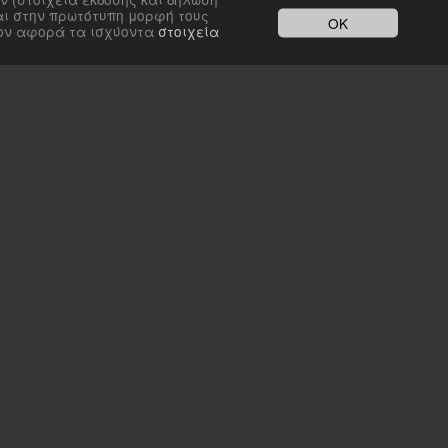
αι στην πρωτότυπη μορφή τους
OK
σον αφορά τα ισχύοντα
στοιχεία