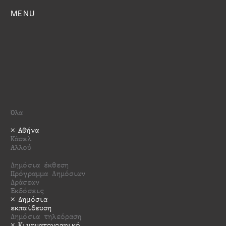
MENU
Όλα
Αθήνα
Κάσελ
Αλλού
Δημόσια έκθεση
Πρόγραμμα Δημόσιων
Δράσεων
Εκδόσεις
Δημόσια
εκπαίδευση
Δημόσια τηλεόραση
Κινηματογραφικό