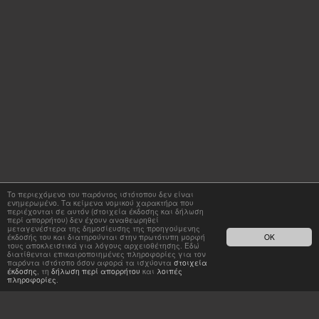
Το περιεχόμενο του παρόντος ιστότοπου δεν είναι
ενημερωμένο. Τα κείμενα νομικού χαρακτήρα που
περιέχονται σε αυτόν (στοιχεία έκδοσης και δήλωση
περί απορρήτου) δεν έχουν αναθεωρηθεί
μεταγενέστερα της δημοσίευσης της προηγούμενης
έκδοσής του και διατηρούνται στην πρωτότυπη μορφή
OK
τους αποκλειστικά για λόγους αρχειοθέτησης. Εδώ
διατίθενται επικαιροποιημένες πληροφορίες για τον
παρόντα ιστότοπο όσον αφορά τα ισχύοντα
στοιχεία
έκδοσης
, τη
δήλωση περί απορρήτου
και
λοιπές
πληροφορίες
.