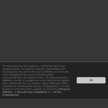
Το περιεχόμενο του παρόντος ιστότοπου δεν είναι
ενημερωμένο. Τα κείμενα νομικού χαρακτήρα που
περιέχονται σε αυτόν (στοιχεία έκδοσης και δήλωση
περί απορρήτου) δεν έχουν αναθεωρηθεί
μεταγενέστερα της δημοσίευσης της προηγούμενης
έκδοσής του και διατηρούνται στην πρωτότυπη μορφή
OK
τους αποκλειστικά για λόγους αρχειοθέτησης. Εδώ
διατίθενται επικαιροποιημένες πληροφορίες για τον
παρόντα ιστότοπο όσον αφορά τα ισχύοντα
στοιχεία
έκδοσης
, τη
δήλωση περί απορρήτου
και
λοιπές
πληροφορίες
.