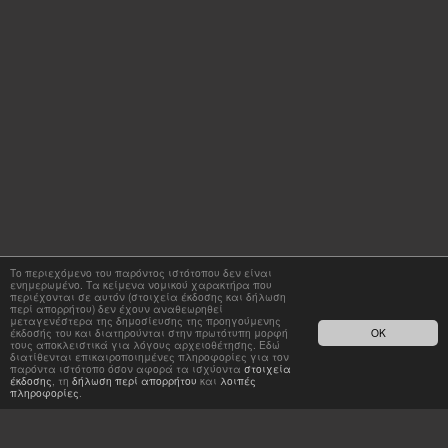
Το περιεχόμενο του παρόντος ιστότοπου δεν είναι
ενημερωμένο. Τα κείμενα νομικού χαρακτήρα που
περιέχονται σε αυτόν (στοιχεία έκδοσης και δήλωση
περί απορρήτου) δεν έχουν αναθεωρηθεί
μεταγενέστερα της δημοσίευσης της προηγούμενης
έκδοσής του και διατηρούνται στην πρωτότυπη μορφή
OK
τους αποκλειστικά για λόγους αρχειοθέτησης. Εδώ
διατίθενται επικαιροποιημένες πληροφορίες για τον
παρόντα ιστότοπο όσον αφορά τα ισχύοντα
στοιχεία
έκδοσης
, τη
δήλωση περί απορρήτου
και
λοιπές
πληροφορίες
.