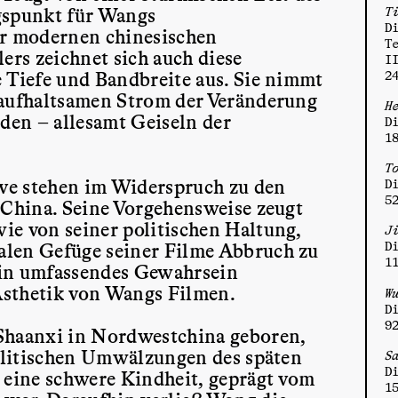
gspunkt für Wangs
T
D
r modernen chinesischen
T
ers zeichnet sich auch diese
I
e Tiefe und Bandbreite aus. Sie nimmt
2
naufhaltsamen Strom der Veränderung
H
rden – allesamt Geiseln der
D
1
T
ive stehen im Widerspruch zu den
D
5
 China. Seine Vorgehensweise zeugt
ie von seiner politischen Haltung,
J
alen Gefüge seiner Filme Abbruch zu
D
1
ein umfassendes Gewahrsein
 Ästhetik von Wangs Filmen.
W
D
9
 Shaanxi in Nordwestchina geboren,
politischen Umwälzungen des späten
S
D
e eine schwere Kindheit, geprägt vom
1