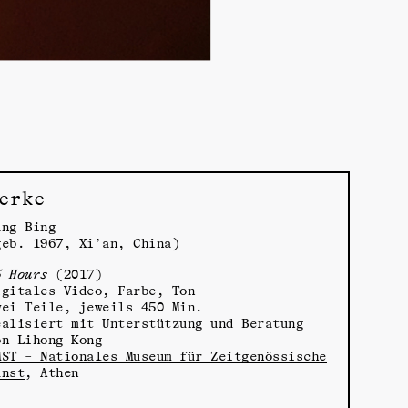
erke
ang Bing
geb. 1967, Xi’an, China)
5 Hours
(2017)
igitales Video, Farbe, Ton
wei Teile, jeweils 450 Min.
ealisiert mit Unterstützung und Beratung
on Lihong Kong
MST – Nationales Museum für Zeitgenössische
unst
, Athen