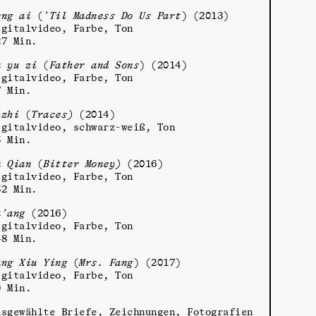
eng ai
(
’Til Madness Do Us Part
) (2013)
igitalvideo, Farbe, Ton
27 Min.
u yu zi
(
Father and Sons
) (2014)
igitalvideo, Farbe, Ton
7 Min.
izhi
(
Traces)
(2014)
igitalvideo, schwarz-weiß, Ton
5 Min.
u Qian
(
Bitter Money)
(2016)
igitalvideo, Farbe, Ton
52 Min.
a’ang
(2016)
igitalvideo, Farbe, Ton
48 Min.
ang Xiu Ying
(
Mrs. Fang
) (2017)
igitalvideo, Farbe, Ton
0 Min.
usgewählte Briefe, Zeichnungen, Fotografien