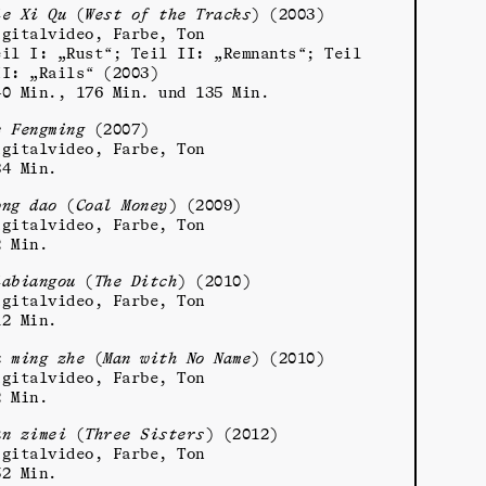
ie Xi Qu
(
West of the Tracks
) (2003)
igitalvideo, Farbe, Ton
eil I: „Rust“; Teil II: „Remnants“; Teil
II: „Rails“ (2003)
40 Min., 176 Min. und 135 Min.
e Fengming
(2007)
igitalvideo, Farbe, Ton
84 Min.
ong dao
(
Coal Money
) (2009)
igitalvideo, Farbe, Ton
2 Min.
iabiangou
(
The Ditch
) (2010)
igitalvideo, Farbe, Ton
12 Min.
u ming zhe
(
Man with No Name
) (2010)
igitalvideo, Farbe, Ton
2 Min.
an zimei
(
Three Sisters
) (2012)
igitalvideo, Farbe, Ton
52 Min.