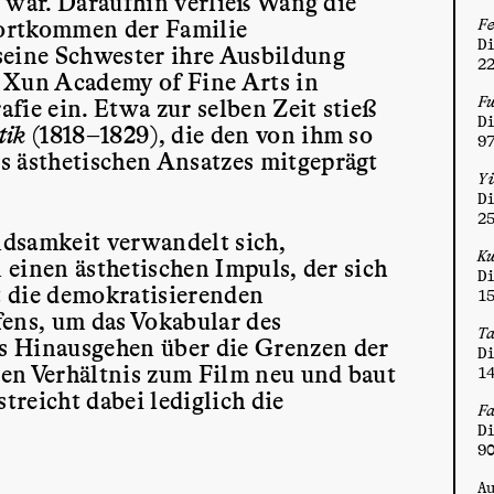
lt war. Daraufhin verließ Wang die
Fortkommen der Familie
F
D
seine Schwester ihre Ausbildung
2
Lu Xun Academy of Fine Arts in
F
fie ein. Etwa zur selben Zeit stieß
D
tik
(1818–1829), die den von ihm so
9
s ästhetischen Ansatzes mitgeprägt
Y
D
2
dsamkeit verwandelt sich,
K
n einen ästhetischen Impuls, der sich
D
t die demokratisierenden
1
fens, um das Vokabular des
T
s Hinausgehen über die Grenzen der
D
en Verhältnis zum Film neu und baut
1
treicht dabei lediglich die
F
D
9
A