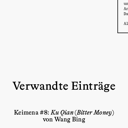
u
A
D
A
Verwandte Einträge
Keimena #8:
Ku Qian
(
Bitter Money
)
von Wang Bing