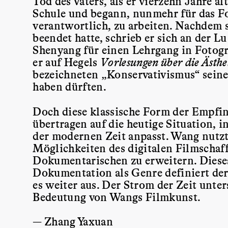
Tod des Vaters, als er vierzehn Jahre a
Schule und begann, nunmehr für das 
verantwortlich, zu arbeiten. Nachdem 
beendet hatte, schrieb er sich an der 
Shenyang für einen Lehrgang in Fotogra
er auf Hegels
Vorlesungen über die Ästhe
bezeichneten „Konservativismus“ seine
haben dürften.
Doch diese klassische Form der Empfin
übertragen auf die heutige Situation, i
der modernen Zeit anpasst. Wang nutz
Möglichkeiten des digitalen Filmschaf
Dokumentarischen zu erweitern. Diese
Dokumentation als Genre definiert der
es weiter aus. Der Strom der Zeit unters
Bedeutung von Wangs Filmkunst.
— Zhang Yaxuan