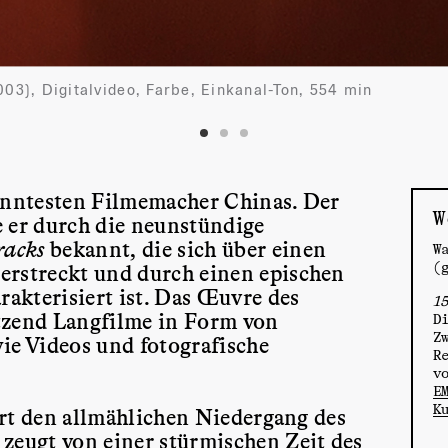
003), Digitalvideo, Farbe, Einkanal-Ton, 554 min
kanntesten Filmemacher Chinas. Der
W
er durch die neunstündige
racks
bekannt, die sich über einen
W
(
erstreckt und durch einen epischen
akterisiert ist. Das Œuvre des
1
tzend Langfilme in Form von
D
Z
e Videos und fotografische
R
v
E
K
rt den allmählichen Niedergang des
zeugt von einer stürmischen Zeit des