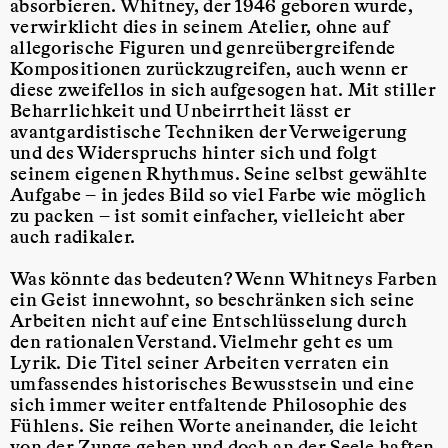
absorbieren. Whitney, der 1946 geboren wurde,
verwirklicht dies in seinem Atelier, ohne auf
allegorische Figuren und genreübergreifende
Kompositionen zurückzugreifen, auch wenn er
diese zweifellos in sich aufgesogen hat. Mit stiller
Beharrlichkeit und Unbeirrtheit lässt er
avantgardistische Techniken der Verweigerung
und des Widerspruchs hinter sich und folgt
seinem eigenen Rhythmus. Seine selbst gewählte
Aufgabe – in jedes Bild so viel Farbe wie möglich
zu packen – ist somit einfacher, vielleicht aber
auch radikaler.
Was könnte das bedeuten? Wenn Whitneys Farben
ein Geist innewohnt, so beschränken sich seine
Arbeiten nicht auf eine Entschlüsselung durch
den rationalen Verstand. Vielmehr geht es um
Lyrik. Die Titel seiner Arbeiten verraten ein
umfassendes historisches Bewusstsein und eine
sich immer weiter entfaltende Philosophie des
Fühlens. Sie reihen Worte aneinander, die leicht
von der Zunge gehen und doch an der Seele haften