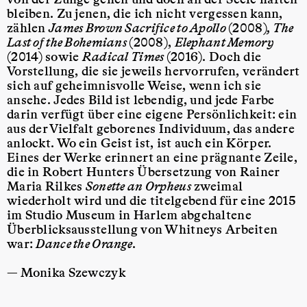
bleiben. Zu jenen, die ich nicht vergessen kann,
zählen
James Brown Sacrifice to Apollo
(2008)
, The
Last of the Bohemians
(2008),
Elephant Memory
(2014)
sowie
Radical Times
(2016). Doch die
Vorstellung, die sie jeweils hervorrufen, verändert
sich auf geheimnisvolle Weise, wenn ich sie
ansehe. Jedes Bild ist lebendig, und jede Farbe
darin verfügt über eine eigene Persönlichkeit: ein
aus der Vielfalt geborenes Individuum, das andere
anlockt. Wo ein Geist ist, ist auch ein Körper.
Eines der Werke erinnert an eine prägnante Zeile,
die in Robert Hunters Übersetzung von Rainer
Maria Rilkes
Sonette an Orpheus
zweimal
wiederholt wird und die titelgebend für eine 2015
im Studio Museum in Harlem abgehaltene
Überblicksausstellung von Whitneys Arbeiten
war:
Dance the Orange
.
— Monika Szewczyk