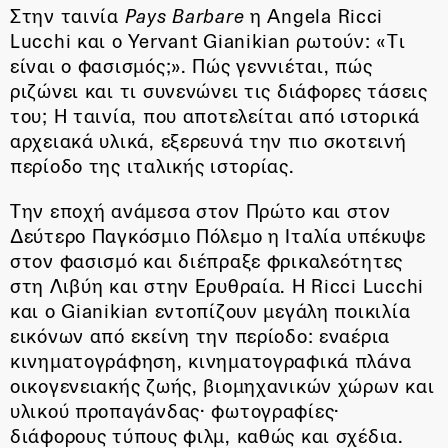
Στην ταινία
Pays
Β
arbare
η Angela Ricci
Lucchi και ο Yervant Gianikian ρωτούν: «Τι
είναι ο φασισμός;». Πώς γεννιέται, πώς
ριζώνει και τι συνενώνει τις διάφορες τάσεις
του; Η ταινία, που αποτελείται από ιστορικά
αρχειακά υλικά, εξερευνά την πιο σκοτεινή
περίοδο της ιταλικής ιστορίας.
Την εποχή ανάμεσα στον Πρώτο και στον
Δεύτερο Παγκόσμιο Πόλεμο η Ιταλία υπέκυψε
στον φασισμό και διέπραξε φρικαλεότητες
στη Λιβύη και στην Ερυθραία. Η Ricci Lucchi
και ο Gianikian εντοπίζουν μεγάλη ποικιλία
εικόνων από εκείνη την περίοδο: εναέρια
κινηματογράφηση, κινηματογραφικά πλάνα
οικογενειακής ζωής, βιομηχανικών χώρων και
υλικού προπαγάνδας· φωτογραφίες·
διάφορους τύπους φιλμ, καθώς και σχέδια.