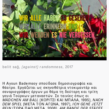
belit sağ,
(against) randomness
, 2017
H Aysun Bademsoy σπούδασε δημοσιογραφία και
θέατρο. Εργάζεται ως σκηνοθέτρια ντοκιμαντέρ και
σεναριογράφος έργων με θέμα τη δεύτερη και τρίτη
γενιά Τούρκων μεταναστών. Σε ταινίες όπως οι
M
Ä
DCHEN
AM
BALL
(ΚΟΡΙΤΣΙ ΚΑΙ ΜΠΑΛΑ, 1995),
NACH
DEM
SPIEL
(ΜΕΤΑ ΤΟΝ ΑΓΩΝΑ, 1997),
ICH
GEHE
JETZT
REIN
(ΤΩΡΑ ΠΑΩ ΜΕΣΑ, 2008),
AM
RANDE
DER
ST
Ä
DTE