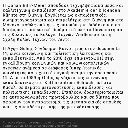
Η Canan Bilir-Meier σπούδασε τέχνη/ψηφιακά μέσα και
καλλιτεχνική εκπαίδευση στο Akademie der bildenden
Künste στη Βιέννη. Εργάζεται ως εκπαιδευτικός,
κινηματογραφίστρια και επιμελήτρια στη Βιέννη και στο
Μόναχο, καθώς επίσης ως επισκέπτρια διδάσκουσα σε
διάφορα εκπαιδευτικά ιδρύματα όπως το Πανεπιστήμιο
της Κολονίας, το Κολέγιο Τεχνών Weißensee και η
Σχολή Καλών Τεχνών του Λιντς.
Η Ayşe Güleç, Σύνδεσμος Κοινότητας στην documenta
14, είναι κοινωνική και πολιτιστική λειτουργός και
εκπαιδευτικός. Από το 2016 έχει επικεντρωθεί στην
εγκαθίδρυση κοινωνικών και κοινωνικοπολιτικών
σχέσεων ανάμεσα σε διάφορες (υπερ-)τοπικές
κοινότητες και σχετικά συγκείμενα με την documenta
14. Από το 1989 η Güleç εργάζεται ως κοινωνική
εκπαιδευτικός στο Kulturzentrum Schlachthof στο
Κάσελ, σε θέματα μετανάστευσης, εκπαίδευσης και
πολιτιστικής εκπαίδευσης. Επιπλέον, δραστηριοποιείται
σε αυτοοργανωμένες πρωτοβουλίες και σε δίκτυα που
αφορούν τον αντιρατσισμό, τις μεταποικιακές σπουδές
και τις σπουδές κριτικής της μετανάστευσης.
Το περιεχόμενο του παρόντος ιστότοπου δεν είναι
Αναρτήθηκε στην κατηγορία
Πρόγραμμα Δημόσιων
ενημερωμένο. Τα κείμενα νομικού χαρακτήρα που