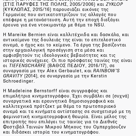
(ΣΤΙΣ ΠΑΡΥΦΕΣ ΤΗΣ ΠΟΛΗΣ, 2005/2006) και
ZYKLOP
(ΚΥΚΛΩΠΑΣ, 2015/16) παρουσιάζει εικόνες της
Γερμανίας που αντικατοπτρίζουν τις αλλαγές που
επέφερε η μετανάστευση. Αυτή την εποχή διεξάγει
έρευνα για ένα ντοκιμαντέρ με θέμα το NSU.
Η Mareike Bernien είναι καλλιτέχνιδα και δασκάλα, και
αντικείμενο της δουλειάς της είναι το επιτελεστικό
σινεμά, ο ήχος και το κείμενο. Τα έργα της βασίζονται
στην αρχαιολογική προσέγγιση στα μέσα και
αμφισβητούν τις ιδεολογικές βεβαιότητες και τις
ιστορικές συνέχειες. Οι πιο πρόσφατες ταινίες της είναι
οι
TIEFENSCH
Ä
RFE
(ΒΑΘΟΣ ΠΕΔΙΟΥ, 2016/17), σε
συνεργασία με την Alex Gerbaulet, και
RAINBOW
'
S
GRAVITY
(2014), σε συνεργασία με την Kerstin
Schroedinger.
Η Madeleine Bernstorff είναι συγγραφέας και
επιμελήτρια κινηματογράφου. Έχει συμβάλει σε (συχνά)
συνεργατικά και ερευνητικά δημοσιογραφικά και
καλλιτεχνικά πρότζεκτ με θέμα το πρωτοποριακό
σινεμά και τα κινήματα αντίστασης σε συσχετισμό με τη
φεμινιστική κινηματογραφική θεωρία. Είναι μέλος της
επιτροπής που επιλέγει τις ταινίες για το Διεθνές
Φεστιβάλ Ταινιών Μικρού Μήκους του Ομπερχάουζεν
και διδάσκει ιστορία του κινηματογράφου.