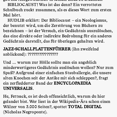
BIBLIOCAUST! Was ist das denn? Ein verrottetes
Schulbuch zuckt zusammen, als es dieses Wort zum ersten
Mal hört.
HUDLIB erklärt: Der Bibliocaust – ein Neologismus,
der benutzt wird, um die Zerstörung von Büchern zu
bezeichnen – ist der Versuch, ein Gedächtnis auszulöschen,
das eine direkte oder indirekte Bedrohung für ein anderes
Gedächtnis darstellt, das für überlegen gehalten wird.
JAZZ-SCHALLPLATTENFÜHRER
(ihn zweifelnd
anblickend): ????????????????
Und … warum zur Hölle sollte man ein angeblich
minderwertigeres Gedächtnis auslöschen wollen? Nur zum
Spaß? Aufgrund einer einfachen Stauballergie, die unsere
alten Knochen seit der Antike mit sich schleppen?, fragt
ein zerfledderter Band der
ENCYCLOPAEDIA
UNIVERSALIS
.
He, Fettsack, es ist doch offensichtlich, warum du hier
gelandet bist. Wer liest in der Wikipedia-Ära schon einen
Wälzer von 3.000 Seiten?, spottet
TOTAL DIGITAL
(Nicholas Negroponte).