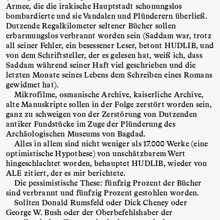
Armee, die die irakische Hauptstadt schonungslos
bombardierte und sie Vandalen und Plünderern überließ.
Dutzende Regalkilometer seltener Bücher sollen
erbarmungslos verbrannt worden sein (Saddam war, trotz
all seiner Fehler, ein besessener Leser, betont HUDLIB, und
von dem Schriftsteller, der es gelesen hat, weiß ich, dass
Saddam während seiner Haft viel geschrieben und die
letzten Monate seines Lebens dem Schreiben eines Romans
gewidmet hat).
Mikrofilme, osmanische Archive, kaiserliche Archive,
alte Manuskripte sollen in der Folge zerstört worden sein,
ganz zu schweigen von der Zerstörung von Dutzenden
antiker Fundstücke im Zuge der Plünderung des
Archäologischen Museums von Bagdad.
Alles in allem sind nicht weniger als 17.000 Werke (eine
optimistische Hypothese) von unschätzbarem Wert
hingeschlachtet worden, behauptet HUDLIB, wieder von
ALE zitiert, der es mir berichtete.
Die pessimistische These: fünfzig Prozent der Bücher
sind verbrannt und fünfzig Prozent gestohlen worden.
Sollten Donald Rumsfeld oder Dick Cheney oder
George W. Bush oder der Oberbefehlshaber der