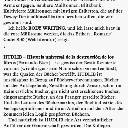
Arme entgegen. Saubere Mülltonnen. Blitzbank.
Kultivierte Mülltonnen mit lustigen Etiketten, die auf der
Dewey-Dezimalklassifikation beruhen sollen, die wir
gewohnt sind.
Ich heiße
BODY WRITING
, und ich lasse mich brav in
die rote Mülltonne werfen, die das Etikett „Romane“.
Code: 890 (Weltliteratur) trägt.
*
HUDLIB – Historia universal de la destrucción de los
libros
(Fernando Báez) – ist gewiss der Bestinformierte
von uns (wie übrigens sein Name schon vermuten lässt),
was die Qualen der Bücher betrifft. HUDLIB ist
unschlagbar in Bezug auf Bücherverbrennungen, Bücher
auf der Anklagebank, Zerstörung durch Zensur, schon im
Keim erstickte Bücher, gar nicht erst erschienene Bücher,
eingestampfte Bücher, an den Pranger gestellte Bücher.
Und die Launen des Büchermarkts, der Buchindustrie, des
Verlagskapitalismus und ihren Anteil an auf dem Altar der
kommerziellen Logik geopferten Büchern.
Und natürlich ist HUDLIB eine Art vermeintlicher
Anführer der Gemeinschaft geworden. Die Kollegen