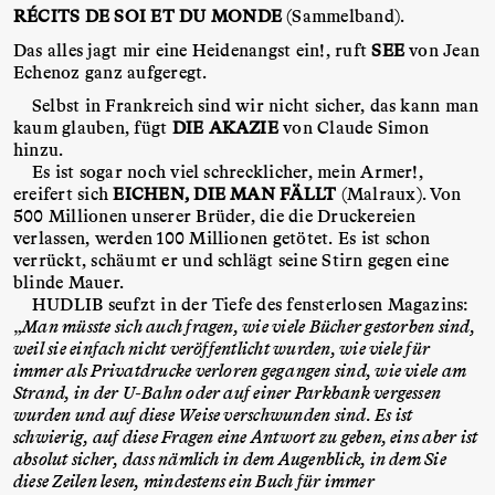
RÉCITS DE SOI ET DU MONDE
(Sammelband).
Das alles jagt mir eine Heidenangst ein!, ruft
SEE
von Jean
Echenoz ganz aufgeregt.
Selbst in Frankreich sind wir nicht sicher, das kann man
kaum glauben, fügt
DIE AKAZIE
von Claude Simon
hinzu.
Es ist sogar noch viel schrecklicher, mein Armer!,
ereifert sich
EICHEN, DIE MAN FÄLLT
(Malraux). Von
500 Millionen unserer Brüder, die die Druckereien
verlassen, werden 100 Millionen getötet. Es ist schon
verrückt, schäumt er und schlägt seine Stirn gegen eine
blinde Mauer.
HUDLIB seufzt in der Tiefe des fensterlosen Magazins:
„
Man müsste sich auch fragen, wie viele Bücher gestorben sind,
weil sie einfach nicht veröffentlicht wurden, wie viele für
immer als Privatdrucke verloren gegangen sind, wie viele am
Strand, in der U-Bahn oder auf einer Parkbank vergessen
wurden und auf diese Weise verschwunden sind. Es ist
schwierig, auf diese Fragen eine Antwort zu geben, eins aber ist
absolut sicher, dass nämlich in dem Augenblick, in dem Sie
diese Zeilen lesen, mindestens ein Buch für immer