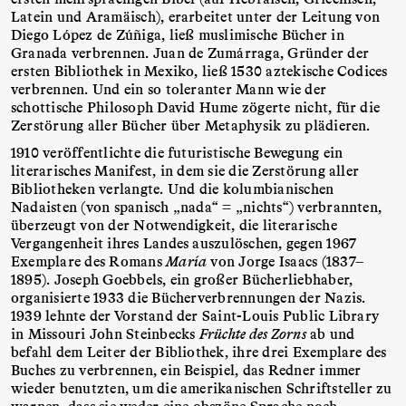
Latein und Aramäisch), erarbeitet unter der Leitung von
Diego López de Zúñiga, ließ muslimische Bücher in
Granada verbrennen. Juan de Zumárraga, Gründer der
ersten Bibliothek in Mexiko, ließ 1530 aztekische Codices
verbrennen. Und ein so toleranter Mann wie der
schottische Philosoph David Hume zögerte nicht, für die
Zerstörung aller Bücher über Metaphysik zu plädieren.
1910 veröffentlichte die futuristische Bewegung ein
literarisches Manifest, in dem sie die Zerstörung aller
Bibliotheken verlangte. Und die kolumbianischen
Nadaisten (von spanisch „nada“ = „nichts“) verbrannten,
überzeugt von der Notwendigkeit, die literarische
Vergangenheit ihres Landes auszulöschen, gegen 1967
Exemplare des Romans
María
von Jorge Isaacs (1837–
1895). Joseph Goebbels, ein großer Bücherliebhaber,
organisierte 1933 die Bücherverbrennungen der Nazis.
1939 lehnte der Vorstand der Saint-Louis Public Library
in Missouri John Steinbecks
Früchte des Zorns
ab und
befahl dem Leiter der Bibliothek, ihre drei Exemplare des
Buches zu verbrennen, ein Beispiel, das Redner immer
wieder benutzten, um die amerikanischen Schriftsteller zu
warnen, dass sie weder eine obszöne Sprache noch