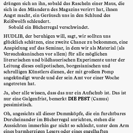
drängen sich an ihn, sobald das Rascheln einer Maus, die
sich in den Mäandern des Magazins verirrt hat, ihnen
Angst macht, ein Geräusch uns in den Schlund des
Reißwolfs schleudert.
Sobald ein Bücherregal verschwindet.
HUDLIB, der beruhigen will, sagt, wir sollten uns
glücklich schätzen, eine zweite Chance zu bekommen, eine
Anspielung auf das Seminar, in dem wir als Material (als
Versuchskaninchen vor allem) für alle möglichen
literarischen und bildhauerischen Experimente unter der
Leitung dieses oulipotischen, borgesianischen und
schrulligen Künstlers dienen, der mit großem Pomp
angekündigt wurde und der sein Amt vor einer Woche
angetreten hat.
Ja, aber alle wissen, dass das nur ein Aufschub ist. Das ist
nur eine Galgenfrist, bemerkt
DIE PEST
(Camus)
pessimistisch.
Oh, angesichts all dieser Dummköpfe, die ein furchtbares
Durcheinander im Bücherregal anrichten, stehen die
Aussichten immerhin gar nicht so schlecht, unter dem Arm
eines barmherzigen Lesers oder eines engelhaften