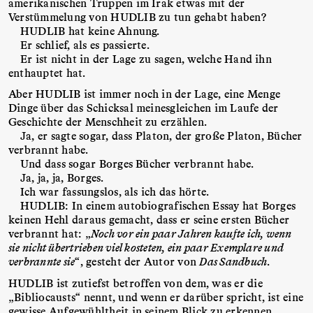
amerikanischen Truppen im Irak etwas mit der
Verstümmelung von HUDLIB zu tun gehabt haben?
HUDLIB hat keine Ahnung.
Er schlief, als es passierte.
Er ist nicht in der Lage zu sagen, welche Hand ihn
enthauptet hat.
Aber HUDLIB ist immer noch in der Lage, eine Menge
Dinge über das Schicksal meinesgleichen im Laufe der
Geschichte der Menschheit zu erzählen.
Ja, er sagte sogar, dass Platon, der große Platon, Bücher
verbrannt habe.
Und dass sogar Borges Bücher verbrannt habe.
Ja, ja, ja, Borges.
Ich war fassungslos, als ich das hörte.
HUDLIB: In einem autobiografischen Essay hat Borges
keinen Hehl daraus gemacht, dass er seine ersten Bücher
verbrannt hat: „
Noch vor ein paar Jahren kaufte ich, wenn
sie nicht übertrieben viel kosteten, ein paar Exemplare und
verbrannte sie
“, gesteht der Autor von
Das Sandbuch
.
HUDLIB ist zutiefst betroffen von dem, was er die
„Bibliocausts“ nennt, und wenn er darüber spricht, ist eine
gewisse Aufgewühltheit in seinem Blick zu erkennen.