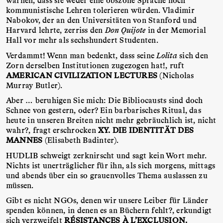
kommunistische Lehren tolerieren würden. Vladimir
Nabokov, der an den Universitäten von Stanford und
Harvard lehrte, zerriss den
Don Quijote
in der Memorial
Hall vor mehr als sechshundert Studenten.
Verdammt! Wenn man bedenkt, dass seine
Lolita
sich den
Zorn derselben Institutionen zugezogen hat!, ruft
AMERICAN CIVILIZATION LECTURES
(Nicholas
Murray Butler).
Aber … beruhigen Sie mich: Die Bibliocausts sind doch
Schnee von gestern, oder? Ein barbarisches Ritual, das
heute in unseren Breiten nicht mehr gebräuchlich ist, nicht
wahr?, fragt erschrocken
XY. DIE IDENTITÄT DES
MANNES
(Elisabeth Badinter).
HUDLIB schweigt zerknirscht und sagt kein Wort mehr.
Nichts ist unerträglicher für ihn, als sich morgens, mittags
und abends über ein so grauenvolles Thema auslassen zu
müssen.
Gibt es nicht NGOs, denen wir unsere Leiber für Länder
spenden können, in denen es an Büchern fehlt?, erkundigt
sich verzweifelt
RÉSISTANCES À L’EXCLUSION.