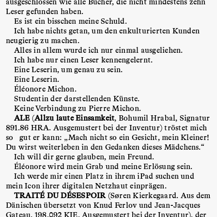
ausgeschlossen wie alle Bücher, die nicht mindestens zehn
Leser gefunden haben.
Es ist ein bisschen meine Schuld.
Ich habe nichts getan, um den enkulturierten Kunden
neugierig zu machen.
Alles in allem wurde ich nur einmal ausgeliehen.
Ich habe nur einen Leser kennengelernt.
Eine Leserin, um genau zu sein.
Eine Leserin.
Éléonore Michon.
Studentin der darstellenden Künste.
Keine Verbindung zu Pierre Michon.
ALE
(
Allzu laute Einsamkeit
, Bohumil Hrabal, Signatur
891.86 HRA. Ausgemustert bei der Inventur) tröstet mich
so gut er kann: „Mach nicht so ein Gesicht, mein Kleiner!
Du wirst weiterleben in den Gedanken dieses Mädchens.“
Ich will dir gerne glauben, mein Freund.
Éléonore wird mein Grab und meine Erlösung sein.
Ich werde mir einen Platz in ihrem iPad suchen und
mein Icon ihrer digitalen Netzhaut einprägen.
TRAITÉ DU DÉSESPOIR
(Søren Kierkegaard. Aus dem
Dänischen übersetzt von Knud Ferlov und Jean-Jacques
Gateau. 198.092 KIE. Ausgemustert bei der Inventur), der