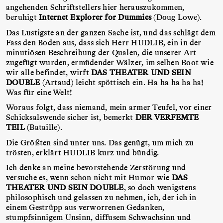
angehenden Schriftstellers hier herauszukommen,
beruhigt
Internet Explorer for Dummies
(Doug Lowe).
Das Lustigste an der ganzen Sache ist, und das schlägt dem
Fass den Boden aus, dass sich Herr HUDLIB, ein in der
minutiösen Beschreibung der Qualen, die unserer Art
zugefügt wurden, ermüdender Wälzer, im selben Boot wie
wir alle befindet, wirft
DAS THEATER UND SEIN
DOUBLE
(Artaud) leicht spöttisch ein. Ha ha ha ha ha!
Was für eine Welt!
Woraus folgt, dass niemand, mein armer Teufel, vor einer
Schicksalswende sicher ist, bemerkt
DER VERFEMTE
TEIL
(Bataille).
Die Größten sind unter uns. Das genügt, um mich zu
trösten, erklärt HUDLIB kurz und bündig.
Ich denke an meine bevorstehende Zerstörung und
versuche es, wenn schon nicht mit Humor wie
DAS
THEATER UND SEIN DOUBLE
, so doch wenigstens
philosophisch und gelassen zu nehmen, ich, der ich in
einem Gestrüpp aus verworrenen Gedanken,
stumpfsinnigem Unsinn, diffusem Schwachsinn und