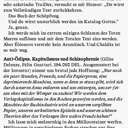
sehr asketische TraiDez, versucht es mit Humor: „Du wirst
zum Vollständigen Text zurückkehren.
Das Buch der Schöpfung.
Und du wirst unsterblich werden im Katalog Gottes.“
Ja, genau.
Ich werde mich im extrem salzigen Schlamm des Toten
Meeres auflösen und mit dem Totalen Text eins werden.
Aber Éléonore versteht kein Aramäisch. Und Chaldäa ist
so weit weg.
Anti-Ödipus. Kapitalismus und Schizophrenie
(Gilles
Deleuze, Félix Guattari. 194.092 DEL. Ausgemustert bei
der Inventur) nimmt uns brutal jede Hoffnung: „
Nur noch
ein paar Stunden, Freunde, und die Papierpresse, eine
deprimierende Maschine, wenn es denn so etwas gibt, wird sich
durch unseren Anus entleeren und uns entsorgen, uns zer-fet-
zen ohne mit der Wimper zu zucken! Wir werden dem
Verlagskapitalismus in den Rachen geworfen werden, und die
Maschine der Buchindustrie wird an unserem vergilbten
Papier, unseren zerknitterten Episteln und unseren schönen
Theorien über das Verlangen ihre wahre Freude haben!“
Ich lasse mich seelenruhig in den Müllcontainer werfen.
Mülltonnen in verschiedenen Farben strecken uns ihre