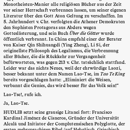
Monotheisten-Manier alle religiösen Bücher aus der Zeit
vor seiner Herrschaft verbrennen lassen, um seiner eigenen
Literatur über den Gott Aton Geltung zu verschaffen. Im
5. Jahrhundert v. Chr. verfolgten die Athener Demokraten
den Sophisten Protagoras aus Abdera wegen
Gotteslästerung, und sein Buch
Über die Götter
wurde
öffentlich verbrannt. In China empfahl einer der Berater
von Kaiser Qin Shihuangdi (Ying Zheng), Li Si, der
originellste Philosoph des Legalismus, die Verbrennung
aller Bücher, die die Rückkehr zur Vergangenheit
befürworteten, was gegen 213 v. Chr. tatsächlich stattfand.
Leider war das nichts Neues, weil der ehrwürdige Laozi,
besser bekannt unter dem Namen Lao-Tse, im
Tao Te King
bereits vorgeschlagen hatte: „Eliminiert die Weisen,
verbannt die Genies, das wird besser für das Volk sein!“
Lao-Tse!, rufe ich.
Ja, Lao-Tse.
HUDLIB setzt seine grausige Litanei fort: Francisco
Kardinal Jiménez de Cisneros, Gründer der Universität
Alcalá und Initiator der Complutensischen Polyglotte, der
ersten mehrsprachigen Bibel (auf Hebräisch, Griechisch,