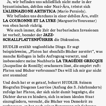
Ja, wir befinden uns schließlich nicht mehr in der
byzantinischen, debilen oder Nazi-Ära, tröstet sich
L’ALIENAZIONE ARTISTICA
(Mario Perniola).
Wir befinden uns durchaus in einer debilen Ära, stellt
LA COURONNE ET LA LYRE
(Marguerite Yourcenar)
von oben herab richtig.
Wie auch immer, die Zeit der barbarischen Invasionen
ist vorbei!, beendet der
JAZZ-
SCHALLPLATTENFÜHRER
die Diskussion.
HUDLIB erzählt unglaubliche Dinge. Er sagt
beispielsweise, „Platon hat ebenfalls Bücher zerstört“, was
manche Kollegen in helle Aufregung versetzt, und
insbesondere meine Nachbarin
LA TRAGÉDIE GRECQUE
(Jacqueline de Romilly) erschauern lässt, die empört ruft:
Platon und Bücher verbrennen? Das will ich mir gar nicht
erst ausmalen!
Und doch hat er es getan!, beharrt HUDLIB. Seinem
Biografen Diogenes Laertios (Anfang des 3. Jahrhunderts)
zufolge hat Platon, der sich nicht damit begnügte, die
Dichter daran zu hindern, sich in seinen idealen Staat
einzugliedern, versucht, die Bücher von Demokrit zu
verbrennen, er hat nach seiner Begegnung mit Sokrates