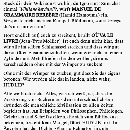
Steck dir dein Wiki sonst wohin, du Ignorant! Zunächst
1
einmal
Wikilane ketchini
?, wirft
MANUEL DE
GRAMMAIRE BERBÈRE
(Hamid Hamouma) ein.
Verspotte nicht meinen Kumpel, Blödmann, sonst kriegst
du’s mit mir zu tun!
Hört endlich auf, euch zu streiten!, brüllt
OÙ VA LE
LIVRE
(Jean-Yves Mollier). Ist euch denn nicht klar, dass
wir alle im selben Schlamassel stecken und dass wir gut
daran täten zusammenzuhalten, wenn wir nicht in einem
Zylinder mit Metallkiefern landen wollen, die uns
zerschreddern ohne mit der Wimper zu zucken!
Ohne mit der Wimper zu zucken, gut dass Sie das eigens
betonen! Wir werden alle darin landen, nicht wahr,
HUDLIB?
Alle weiß ich nicht. Alles, was ich weiß, ist, dass die
Zerstörung von Büchern aus den unterschiedlichsten
Gründen die menschliche Zivilisation zu allen Zeiten
begleitet hat. An Beispielen von Philosophen, Philologen,
Gelehrten und Schriftstellern, die sich zum Bibliocaust
bekennen, besteht kein Mangel, fährt HUDLIB fort. In
Ägypten hat der Dichter-Pharao Echnaton in guter