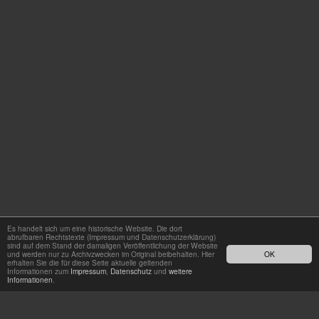
Es handelt sich um eine historische Website. Die dort
abrufbaren Rechtstexte (Impressum und Datenschutzerklärung)
sind auf dem Stand der damaligen Veröffentlichung der Website
und werden nur zu Archivzwecken im Original beibehalten. Hier
OK
erhalten Sie die für diese Seite aktuelle geltenden
Informationen zum
Impressum
,
Datenschutz
und
weitere
Informationen
.